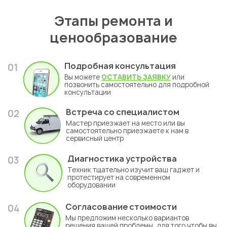
Укажите из какого вы
города
Этапы ремонта и
Алматы
ценообразование
Подробная консультация
01
Вы можете
ОСТАВИТЬ ЗАЯВКУ
или
позвонить самостоятельно для подробной
консультации
Встреча со специалистом
02
Мастер приезжает на место или вы
самостоятельно приезжаете к нам в
сервисный центр
Диагностика устройства
03
Техник тщательно изучит ваш гаджет и
протестирует на современном
оборудовании
Согласование стоимости
04
Мы предложим несколько вариантов
решения вашей проблемы, для того чтобы вы