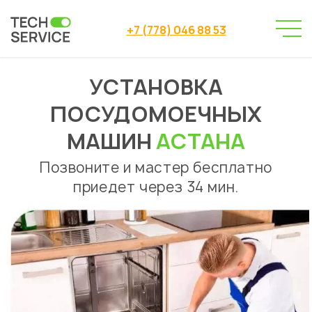
+7 (778) 046 88 53
УСТАНОВКА
Сервисный центр
→
Сервисный центр Астана
→
ПОСУДОМОЕЧНЫХ
Ремонт посудомоечных машин
→
Установка посудомоечных машин
МАШИН
АСТАНА
Позвоните и мастер бесплатно
приедет через 34 мин.