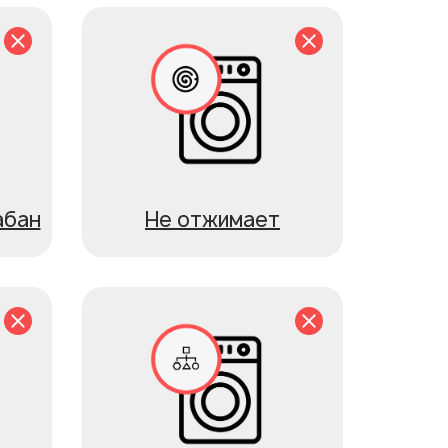
абан
Не отжимает