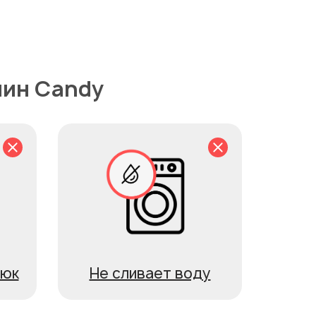
шин Candy
люк
Не сливает воду