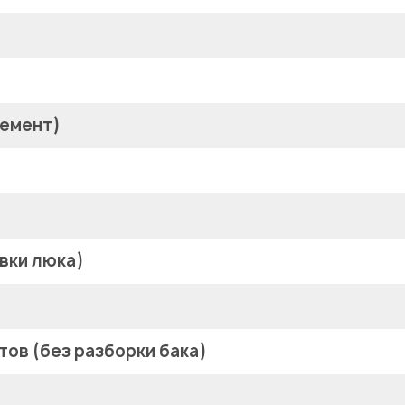
лемент)
вки люка)
ов (без разборки бака)