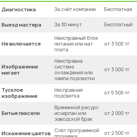
Диагностика
За счёт компании
Бесплатная
Выезд мастера
За 30 минут
Бесплатный
Неисправный блок
Не включается
питания или мат.
от 3 500 тг
плата
Неисправна
Изображение
система
от 3 000 тг
мигает
охлаждения или
лампа подсветки
Тусклое
Несправная
от 5 500 тг
изображение
подсветка
Временной ресурс
Битые пиксели
исчерпан или
от 2 000 тг
заводской брак
Слёт программной
Искажение цветов
от 2 500 тг
прошивки