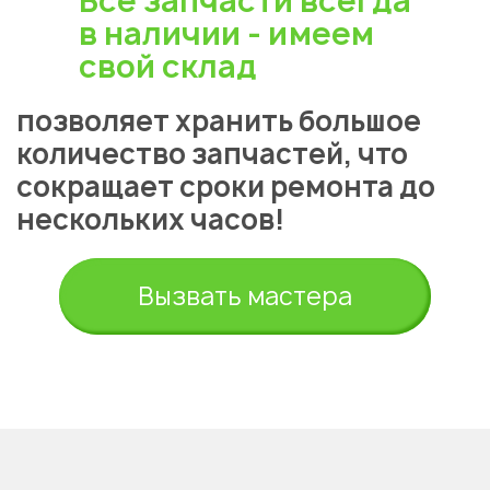
Все запчасти всегда
в наличии - имеем
свой склад
позволяет хранить большое
количество запчастей, что
сокращает сроки ремонта до
нескольких часов!
Укажите из какого вы
города
Алматы
Вызвать мастера