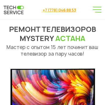
+7 (778) 046 88 53
РЕМОНТ ТЕЛЕВИЗОРОВ
Сервисный центр
→
Сервисный центр Астана
→
MYSTERY
АСТАНА
Ремонт телевизоров
Mystery
→
Мастер с опытом 15 лет починит ваш
телевизор за пару часов!