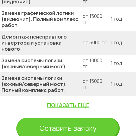
(видеочип)
тг
Замена графической логики
от 15000
(видеочип). Полный комплекс
1 год
тг
работ.
Демонтаж неисправного
инвертора и установка
от 5000 тг
1 год
нового
Замена системы логики
от 10000
1 год
(южный/северный мост)
тг
Замена системы логики
от 15000
(южный/северный мост).
1 год
тг
Полный комплекс работ.
ПОКАЗАТЬ ЕЩЕ
Оставить заявку