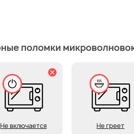
ные поломки микроволново
Не включается
Не греет