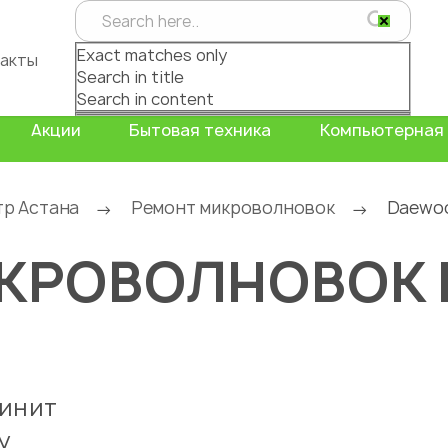
Exact matches only
акты
Search in title
Search in content
Акции
Бытовая техника
Компьютерная 
тр Астана
Ремонт микроволновок
Daewo
→
→
КРОВОЛНОВОК
чинит
у