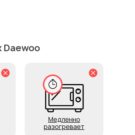
к Daewoo
Медленно
разогревает