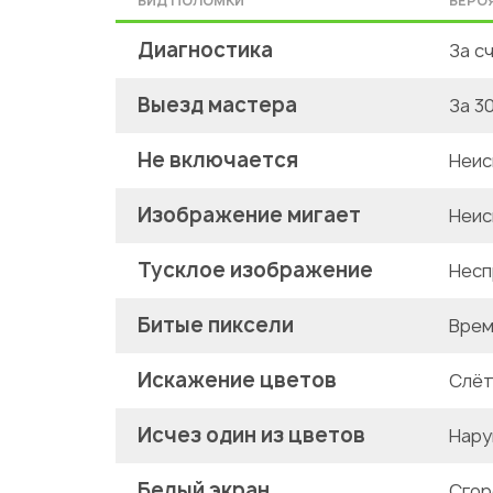
ВИД ПОЛОМКИ
ВЕРО
Диагностика
За с
Выезд мастера
За 3
Не включается
Неис
Изображение мигает
Неис
Тусклое изображение
Несп
Битые пиксели
Врем
Искажение цветов
Слёт
Исчез один из цветов
Нару
Белый экран
Сгор