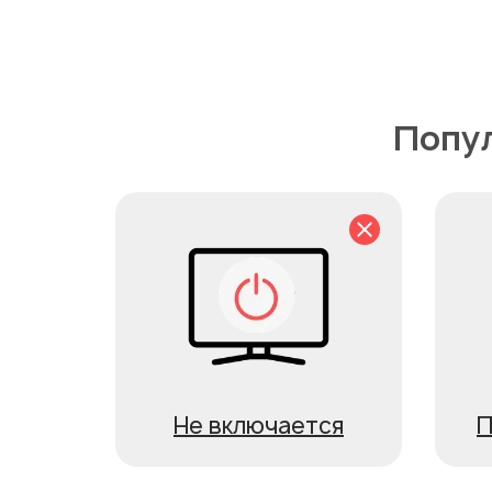
Попул
Не включается
П