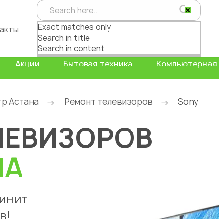
Exact matches only
акты
Search in title
Search in content
Акции
Бытовая техника
Компьютерная 
тр Астана
Ремонт телевизоров
Sony
→
→
ЛЕВИЗОРОВ
НА
чинит
в!