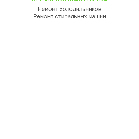
Ремонт холодильников
Ремонт стиральных машин
Ремонт посудомоечных машин
Ремонт сушильных машин
Ремонт варочных панелей
Ремонт духовок
Ремонт вытяжек
ЦИФРОВАЯ ТЕХНИКА
Ремонт телевизоров
Ремонт телефонов
Ремонт планшетов
СЕРВИСНЫЙ ЦЕНТР АСТАНА
О нас
Отзывы
Акции