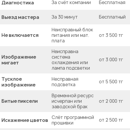
Диагностика
За счёт компании
Бесплатная
Выезд мастера
За 30 минут
Бесплатный
Неисправный блок
Не включается
питания или мат.
от 3 500 тг
плата
Неисправна
Изображение
система
от 3 000 тг
мигает
охлаждения или
лампа подсветки
Тусклое
Несправная
от 5 500 тг
изображение
подсветка
Временной ресурс
Битые пиксели
исчерпан или
от 2 000 тг
заводской брак
Слёт программной
Искажение цветов
от 2 500 тг
прошивки