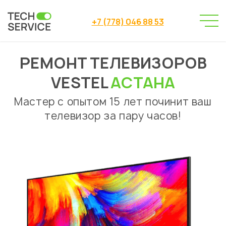
+7 (778) 046 88 53
РЕМОНТ ТЕЛЕВИЗОРОВ
Сервисный центр
→
Сервисный центр Астана
→
VESTEL
АСТАНА
Ремонт телевизоров
Vestel
→
Мастер с опытом 15 лет починит ваш
телевизор за пару часов!