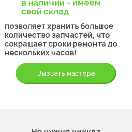
в наличии - имеем
свой склад
позволяет хранить большое
количество запчастей, что
сокращает сроки ремонта до
нескольких часов!
Укажите из какого вы
города
Алматы
Вызвать мастера
Не нужно никуда