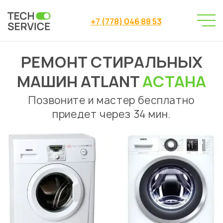
+7 (778) 046 88 53
РЕМОНТ СТИРАЛЬНЫХ
Сервисный центр
→
Сервисный центр Астана
→
МАШИН ATLANT
АСТАНА
Ремонт стиральных машин
→
Ремонт стиральных машин Atlant
Позвоните и мастер бесплатно
приедет через 34 мин.