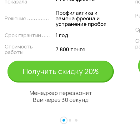
показала
п
Профилактика и
Р
Решение
замена фреона и
устранение пробоя
С
Срок гарантии
1 год
С
Стоимость
р
7 800 тенге
работы
Получить скидку 20%
Менеджер перезвонит
Вам через 30 секунд