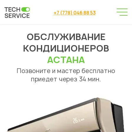
+7 (778) 046 88 53
ОБСЛУЖИВАНИЕ
Сервисный центр
→
Сервисный центр Астана
→
КОНДИЦИОНЕРОВ
Ремонт кондиционеров
→
Обслуживание кондиционеров
АСТАНА
Позвоните и мастер бесплатно
приедет через 34 мин.