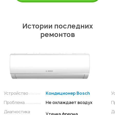
Истории последних
ремонтов
Устройство
Кондиционер Bosch
У
Проблема
Не охлаждает воздух
П
Диагностика
Д
Утечка фреона