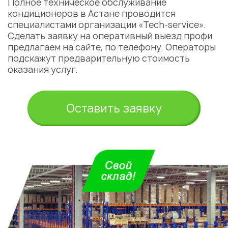
Полное техническое обслуживание
кондиционеров в Астане проводится
специалистами организации «Tech-service».
Сделать заявку на оперативный выезд профи
предлагаем на сайте, по телефону. Операторы
Укажите из какого вы
подскажут предварительную стоимость
города
оказания услуг.
Алматы
Оставить заявку