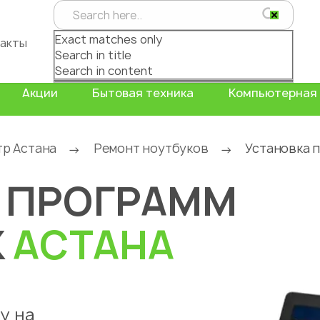
Exact matches only
акты
Search in title
Search in content
Акции
Бытовая техника
Компьютерная 
тр Астана
Ремонт ноутбуков
Установка 
→
→
 ПРОГРАММ
К
АСТАНА
у на