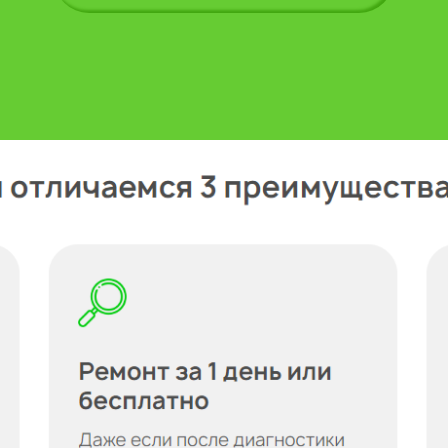
Укажите из какого вы города
на